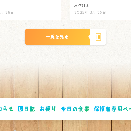
身体計測
3月 26日
2025年 3月 25日
一覧を見る
知らせ
園日記
お便り
今日の食事
保護者専用ペ