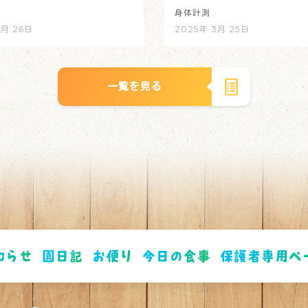
身体計測
3月 26日
2025年 3月 25日
一覧を見る
知らせ
園日記
お便り
今日の食事
保護者専用ペ