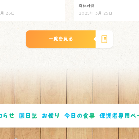
身体計測
3月 26日
2025年 3月 25日
一覧を見る
知らせ
園日記
お便り
今日の食事
保護者専用ペ