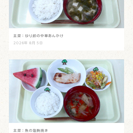
主菜：炒り卵の中華あんかけ
2026年 8月 5日
主菜：魚の塩麴焼き