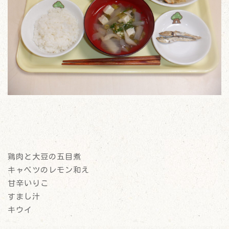
鶏肉と大豆の五目煮
キャベツのレモン和え
甘辛いりこ
すまし汁
キウイ