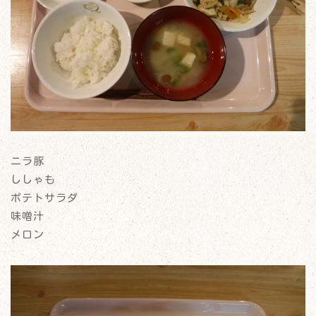
ニラ豚
ししゃも
ポテトサラダ
味噌汁
メロン