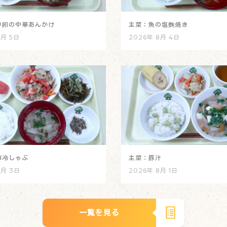
り卵の中華あんかけ
主菜：魚の塩麴焼き
8月 5日
2026年 8月 4日
華冷しゃぶ
主菜：豚汁
8月 3日
2026年 8月 1日
一覧を見る