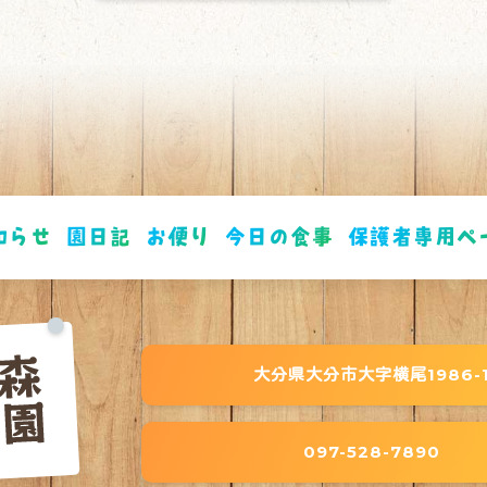
知らせ
園日記
お便り
今日の食事
保護者専用ペ
大分県大分市大字横尾1986-
097-528-7890