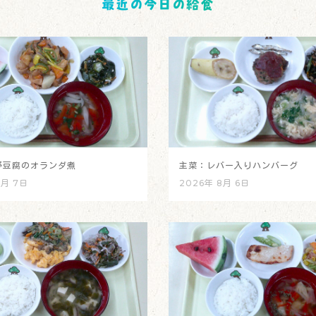
最近の今日の給食
野豆腐のオランダ煮
主菜：レバー入りハンバーグ
8月 7日
2026年 8月 6日