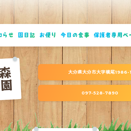
知らせ
園日記
お便り
今日の食事
保護者専用ペ
大分県大分市大字横尾1986-
097-528-7890