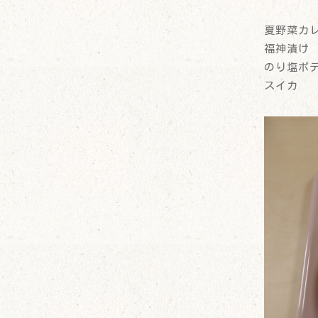
夏野菜カ
福神漬け
のり塩ポ
スイカ