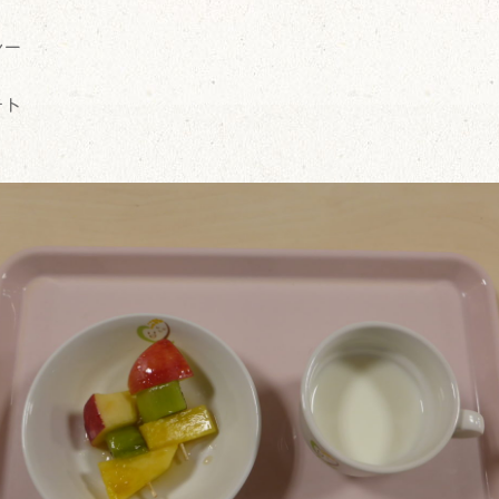
レー
テト