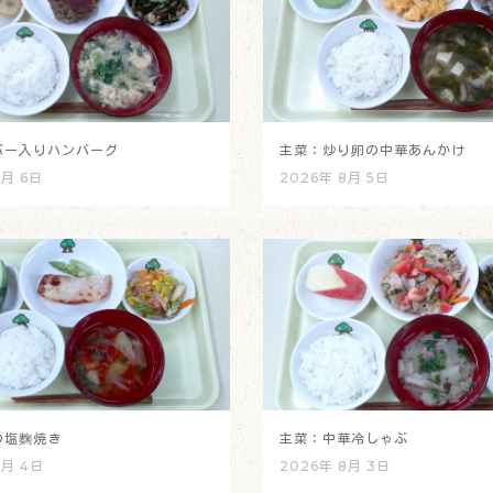
バー入りハンバーグ
主菜：炒り卵の中華あんかけ
8月 6日
2026年 8月 5日
の塩麴焼き
主菜：中華冷しゃぶ
8月 4日
2026年 8月 3日