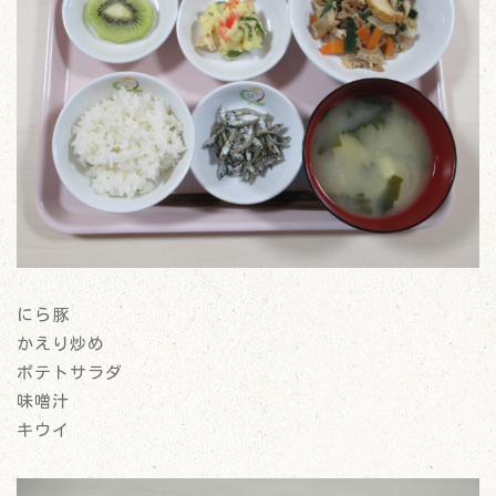
にら豚
かえり炒め
ポテトサラダ
味噌汁
キウイ