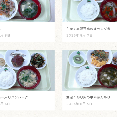
丼
主菜：高野豆腐のオランダ煮
8月 8日
2026年 8月 7日
バー入りハンバーグ
主菜：炒り卵の中華あんかけ
8月 6日
2026年 8月 5日