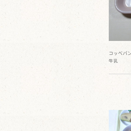
コッペパ
牛乳