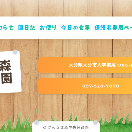
知らせ
園日記
お便り
今日の食事
保護者専用ペ
大分県大分市大字横尾1986-
097-528-7890
© げんきな森中央保育園