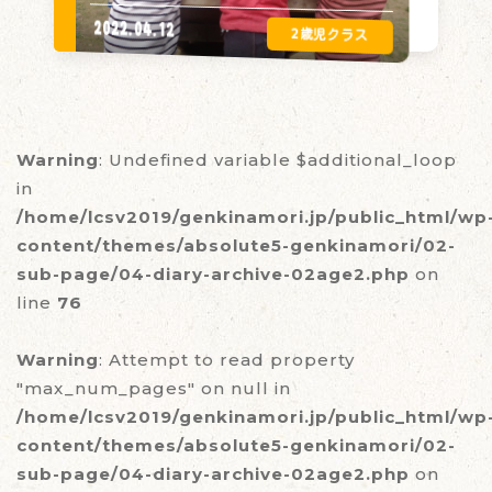
2022.04.12
Warning
: Undefined variable $additional_loop
in
/home/lcsv2019/genkinamori.jp/public_html/wp
content/themes/absolute5-genkinamori/02-
sub-page/04-diary-archive-02age2.php
on
line
76
Warning
: Attempt to read property
"max_num_pages" on null in
/home/lcsv2019/genkinamori.jp/public_html/wp
content/themes/absolute5-genkinamori/02-
sub-page/04-diary-archive-02age2.php
on