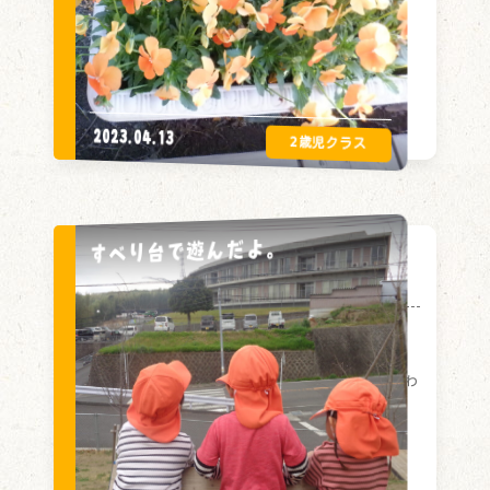
2023.04.13
すべり台で遊んだよ。
すべり台で遊んだよ。
帽子を被り、お外に行く準備をした子どもたち。
さあ、今日は何をして遊ぼうかな。 お外に出
て、にこにこ山のすべり台に集まり出した、ひまわ
り組。 上から座って滑られる子どもや、お腹を
つけて滑り降りる子ども、 すごいね。と見ている
子どもなど 様々な楽しみ方があるようでした。
また、すべり台で遊ぼうね。