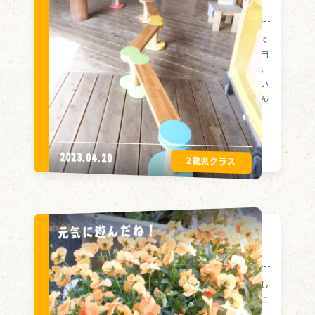
平均台に挑戦
平均台に挑戦したひまわりぐみさん。怖くなって
先生の手を握る子や、慎重にゆっくりわたる子、自
分でどんどん進む子など様々な姿が見られました。
お友だちが渡っている間はみんなで座って待ってい
て、渡り終わったら拍手をしていました。たくさん
遊んで経験しようね！
2023.04.20
元気に遊んだね！
元気に遊んだね！
天気も良くのびのびとお外で遊ぶことができまし
た。ブランコを上手にこいだり、ダンゴムシ探しに
夢中でした。