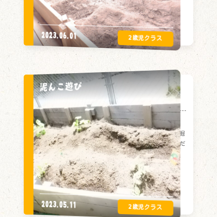
2023.06.01
泥んこ遊び
泥んこ遊び
砂場あそびが大人気でお友だちとよく料理した
り、ちっちゃな体でおっきなシャベルをもって穴掘
りをしています。裸足になって泥の感触を楽しんだ
り、元気に遊んでいます
2023.05.11