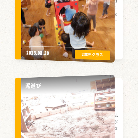
ホールで玉入れをして遊びました。近くから投げ
たり、遠くから投げていたり、入ると嬉しそうにし
ていました。たんぽぽ組とひまわり組で手を繋いで
ゆらゆら手を動かしたり、お腹をくっつけてぎゅー
をしたりして踊りも楽しみました。
2023.08.30
泥遊び
泥遊び
裸足になって泥遊び！自分たちでパイプを用意し
て、スコップやコップで、パイプに泥水を上から流
して、どんどん下に流れていくのを見て楽しむ姿が
ありました。泥が顔や腕についても、もう大丈夫な
ひまわり組です！